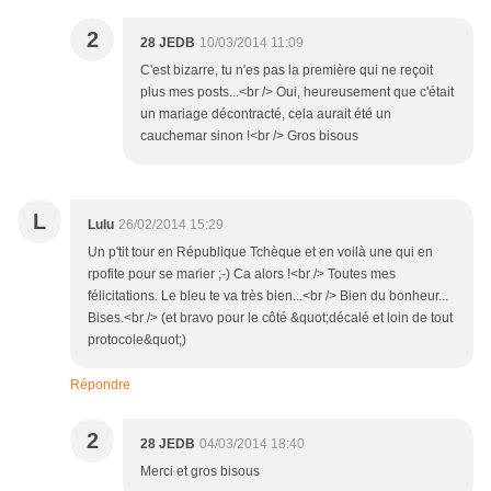
2
28 JEDB
10/03/2014 11:09
C'est bizarre, tu n'es pas la première qui ne reçoit
plus mes posts...<br /> Oui, heureusement que c'était
un mariage décontracté, cela aurait été un
cauchemar sinon !<br /> Gros bisous
L
Lulu
26/02/2014 15:29
Un p'tit tour en République Tchèque et en voilà une qui en
rpofite pour se marier ;-) Ca alors !<br /> Toutes mes
félicitations. Le bleu te va très bien...<br /> Bien du bonheur...
Bises.<br /> (et bravo pour le côté &quot;décalé et loin de tout
protocole&quot;)
Répondre
2
28 JEDB
04/03/2014 18:40
Merci et gros bisous