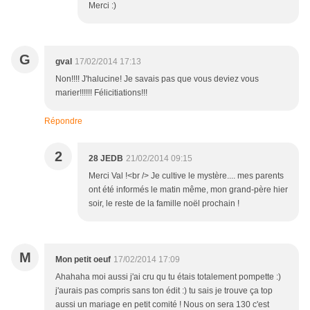
Merci :)
G
gval
17/02/2014 17:13
Non!!!! J'halucine! Je savais pas que vous deviez vous
marier!!!!!! Félicitiations!!!
Répondre
2
28 JEDB
21/02/2014 09:15
Merci Val !<br /> Je cultive le mystère.... mes parents
ont été informés le matin même, mon grand-père hier
soir, le reste de la famille noël prochain !
M
Mon petit oeuf
17/02/2014 17:09
Ahahaha moi aussi j'ai cru qu tu étais totalement pompette :)
j'aurais pas compris sans ton édit :) tu sais je trouve ça top
aussi un mariage en petit comité ! Nous on sera 130 c'est