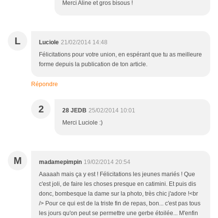
Merci Aline et gros bisous !
L
Luciole
21/02/2014 14:48
Félicitations pour votre union, en espérant que tu as meilleure
forme depuis la publication de ton article.
Répondre
2
28 JEDB
25/02/2014 10:01
Merci Luciole :)
M
madamepimpin
19/02/2014 20:54
Aaaaah mais ça y est ! Félicitations les jeunes mariés ! Que
c'est joli, de faire les choses presque en catimini. Et puis dis
donc, bombesque la dame sur la photo, très chic j'adore !<br
/> Pour ce qui est de la triste fin de repas, bon... c'est pas tous
les jours qu'on peut se permettre une gerbe étoilée... M'enfin