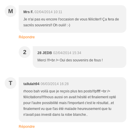
M
Mrs F.
02/04/2014 10:11
Je n'ai pas eu encore l'occasion de vous féliciter!! Ça fera de
sacrés souvenirs!! Oh ouiii! :-)
Répondre
2
28 JEDB
02/04/2014 15:34
Merci !!!<br /> Oui des souvenirs de fous !
T
tallulah94
06/03/2014 16:28
rhooo bah voilà que je reçois plus tes posts!!!pffff <br />
félicitations!!!!!nous aussi on avait hésité et finalement opté
pour l'autre possibilité mais l'important c'est le résultat...et
finalement vu que t'as été malade heureusement que tu
n'avait pas investi dans la robe blanche..
Répondre