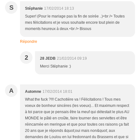
S
Stéphanie
17/02/2014 18:13
Super! (Pour le mariage pas la fin de soirée ..)<br /> Toutes
mes félicitations et je vous souhaite encore tout plein de
moments heureux à deux.<br /> Bisous
Répondre
2
28 JEDB
21/02/2014 09:19
Merci Stéphanie :)
A
Automne
17/02/2014 18:01
What the fuck ?!!! Cachotière va ! Félicitations ! Tous mes
voeux de bonheur sincères (les voeux)... Et maximum respect
à toi parce que je pensais être la meuf qui détestait le plus AU
MONDE le pâté en croûte, faire tourner des serviettes et être
réincarnée en meringue et que pour toutes ces raisons ça fait
20 ans que je réponds &quot;oui mais non&quot; aux
demandes de Loulou en lui fredonnant du Brassens et que si