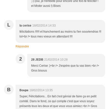
;-) (oui, je t'embête pour encore une fois te féliciter !
et Mister aussi !) Bises
L
la cerise
18/02/2014 14:33
félicitations !!!!!! et franchement au moins tu t'en souviendras !!!
lol<br /> tous mes voeux en attendant !!!!
Répondre
2
28 JEDB
21/02/2014 10:28
Merci Cerise :)<br /> J'espère que tu vas bien.<br />
Gros bisous
B
Boupe
18/02/2014 13:35
Super, Félicitations... En fait c'est génial de faire ça en petit
comité. Dans le fond, ce qui compte c'est que vous soyez
présents tous les deux et que vous vous aimiez.<br /> Gros