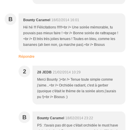
B
Bounty Caramel
18/02/2014 16:01
Hé hé !!! Félicitations !!!!!!<br /> Une soirée mémorable, tu
pouvais pas mieux faire ! <br /> Bonne soirée de rattrapage !
<br /> Et très très jolies tenues ! Toutes en bleu, comme les
bananes (ah ben non, ça marche pas).<br /> Bisous
Répondre
2
28 JEDB
21/02/2014 10:29
Merci Bounty :)<br /> Tenue toute simple comme
j'aime...<br /> Orchidée radiant, c'est à gerber
(quoique c'était le thème de la soirée alors j'aurais
pu !)<br /> Bisous :)
B
Bounty Caramel
18/02/2014 23:22
PS : t'avais pas dit que c'était orchidée le must have