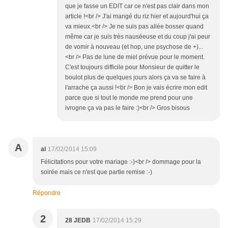
que je fasse un EDIT car ce n'est pas clair dans mon
article !<br /> J'ai mangé du riz hier et aujourd'hui ça
va mieux.<br /> Je ne suis pas allée bosser quand
même car je suis très nauséeuse et du coup j'ai peur
de vomir à nouveau (et hop, une psychose de +)...
<br /> Pas de lune de miel prévue pour le moment.
C'est toujours difficile pour Monsieur de quitter le
boulot plus de quelques jours alors ça va se faire à
l'arrache ça aussi !<br /> Bon je vais écrire mon edit
parce que si tout le monde me prend pour une
ivrogne ça va pas le faire :)<br /> Gros bisous
A
al
17/02/2014 15:09
Félicitations pour votre mariage :-)<br /> dommage pour la
soirée mais ce n'est que partie remise :-)
Répondre
2
28 JEDB
17/02/2014 15:29