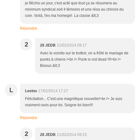
je flêchis un jour, c'est acté que tout ça se résumera au
minimum syndical soit 4 témoins et une résa au chinois du
coin. Voilà, t'es ma homegirl. La classe &lt;3
Répondre
2
28 JEDB
21/02/2014 09:17
Avec le vomito sur le trottoir, on a frôlé le mariage de
punks à chiens !<br /> Punk is not dead !!!!<br />
Bisous &lt;3
L
Leeloo
17/02/2014 17:27
Félicitation... C'est une magnifique nouvelle!<br /> Je suis
vraiment ravis pour toi. Soigne toi bien!!!
Répondre
2
28 JEDB
21/02/2014 09:15