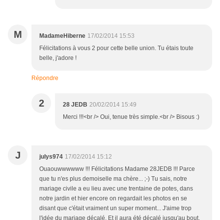
M
MadameHiberne
17/02/2014 15:53
Félicitations à vous 2 pour cette belle union. Tu étais toute
belle, j'adore !
Répondre
2
28 JEDB
20/02/2014 15:49
Merci !!!<br /> Oui, tenue très simple.<br /> Bisous :)
J
julys974
17/02/2014 15:12
Ouaouwwwwww !!! Félicitations Madame 28JEDB !!! Parce
que tu n'es plus demoiselle ma chère... ;-) Tu sais, notre
mariage civile a eu lieu avec une trentaine de potes, dans
notre jardin et hier encore on regardait les photos en se
disant que c'était vraiment un super moment... J'aime trop
l'idée du mariage décalé. Et il aura été décalé jusqu'au bout,