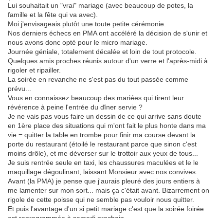
Lui souhaitait un "vrai" mariage (avec beaucoup de potes, la
famille et la fête qui va avec).
Moi j'envisageais plutôt une toute petite cérémonie.
Nos derniers échecs en PMA ont accéléré la décision de s'unir et
nous avons donc opté pour le micro mariage.
Journée géniale, totalement décalée et loin de tout protocole.
Quelques amis proches réunis autour d'un verre et l'après-midi à
rigoler et ripailler.
La soirée en revanche ne s'est pas du tout passée comme
prévu...
Vous en connaissez beaucoup des mariées qui tirent leur
révérence à peine l'entrée du dîner servie ?
Je ne vais pas vous faire un dessin de ce qui arrive sans doute
en 1ère place des situations qui m'ont fait le plus honte dans ma
vie = quitter la table en trombe pour finir ma course devant la
porte du restaurant (étoilé le restaurant parce que sinon c'est
moins drôle), et me déverser sur le trottoir aux yeux de tous...
Je suis rentrée seule en taxi, les chaussures maculées et le le
maquillage dégoulinant, laissant Monsieur avec nos convives.
Avant (la PMA) je pense que j'aurais pleuré des jours entiers à
me lamenter sur mon sort... mais ça c'était avant. Bizarrement on
rigole de cette poisse qui ne semble pas vouloir nous quitter.
Et puis l'avantage d'un si petit mariage c'est que la soirée foirée