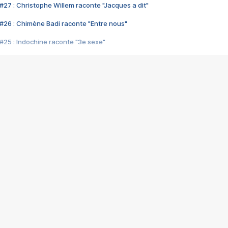
#27 : Christophe Willem raconte "Jacques a dit"
#26 : Chimène Badi raconte "Entre nous"
#25 : Indochine raconte "3e sexe"
#24 : Zaho raconte "C'est chelou"
#23 : Patrick Bruel raconte "Au café des délices"
#22 : Kyo raconte "Le chemin"
#21 : Nolwenn Leroy raconte "Cassé"
#20 : Patrick Hernandez raconte "Born to be alive"
#19 : Lorie raconte "Près de moi"
#18 : Michael Jones raconte "A nos actes manqués" (avec Jean-Jacque
#17 : Khaled raconte "Aïcha"
#16 : Corneille raconte "Parce qu'on vient de loin"
#15 : Indochine raconte "L'aventurier"