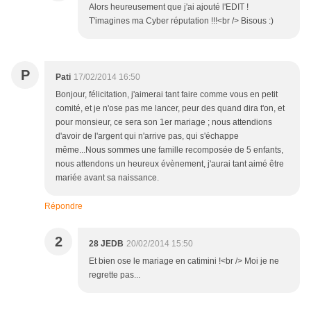
Alors heureusement que j'ai ajouté l'EDIT !
T'imagines ma Cyber réputation !!!<br /> Bisous :)
P
Pati
17/02/2014 16:50
Bonjour, félicitation, j'aimerai tant faire comme vous en petit
comité, et je n'ose pas me lancer, peur des quand dira t'on, et
pour monsieur, ce sera son 1er mariage ; nous attendions
d'avoir de l'argent qui n'arrive pas, qui s'échappe
même...Nous sommes une famille recomposée de 5 enfants,
nous attendons un heureux évènement, j'aurai tant aimé être
mariée avant sa naissance.
Répondre
2
28 JEDB
20/02/2014 15:50
Et bien ose le mariage en catimini !<br /> Moi je ne
regrette pas...