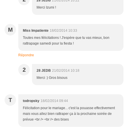
28 JEDB
21/02/2014 10:22
Merci Izumi !
M
Miss Impatiente
18/02/2014 10:33
Toutes mes félicitations ! J'espère que tu vas mieux, bon
rattrapage samedi pour la fiesta !
Répondre
2
28 JEDB
21/02/2014 10:18
Merci :) Gros bisous
T
todropsky
18/02/2014 09:44
Félicitation pour le mariage... c'est la pouasse effectivement
mais vous allez bien rattraper ça à la prochaine soirée de
prévue <br /> <br /> des bises