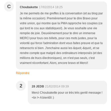
C
Choubakette
17/02/2014 18:25
Je me permets de me greffes à la conversation (et au blog par
la même occasion). Premièrement pour te dire Bravo pour
votre union, qui montre que la PMA rapproche les couples (ce
qui tord le cou aux statistiques!). Je vous souhaite une vie
remplie de joie. Deuxièmement pour te dire un immense
MERCI pour tous ces billets, pour ces mots justes, pour la
volonté qui force l'admiration dont vous faites preuve et que tu
retranscris si bien. J'enchaine aussi les &quot;-&quot;, et se
rendre compte que malgré des ordinateurs interposés (et des
millions de trucs électroniques), on n'est pas seuls, c'est
vraiment réconfortant. Alors, encore bravo et Merci!
Répondre
2
28 JEDB
21/02/2014 09:39
Merci Choubakette pour ce très très gentil message !
<br /> A bientôt :)