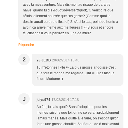
avec ta mésaventure. Mais dis-moi, au risque de paraitre
naïve, quand tu dis &quot;déverser&quot;, tu veux dire que
t'étais tellement bourrée que t'as gerbé? (Comme quoi le
dessin aurait pu être utile...lol) Si c'est le cas, point de honte à
avoir: ça arrive même aux meilleures !! ;-) Bisous et encore
félicitations !! Vous partirez en lune de miel?
Répondre
2
28 JEDB
20/02/2014 15:48
Tu m'étonnes ! <br /> La plus grosse angoisse c'est
que tout le monde me regarde...<br /> Gros bisous
future Madame :)
J
julys974
17/02/2014 17:18
Au fait, tu sais quoi? Sans l'adoption, pour les
mêmes raisons que toi, on ne se serait probablement
jamais mariés. Mais quitte à le faire, on s'est dit qu'on
ferait une grosse chouille. Sauf que - de 6 mois avant