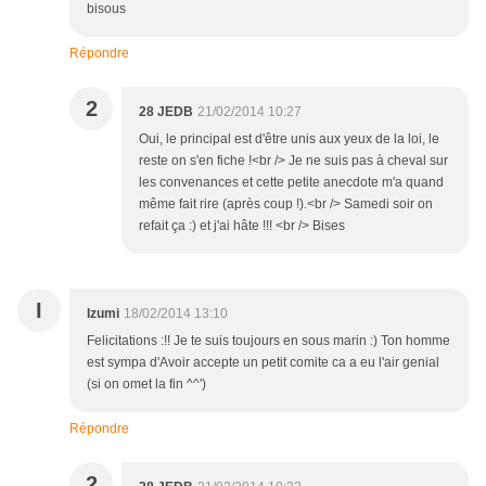
bisous
Répondre
2
28 JEDB
21/02/2014 10:27
Oui, le principal est d'être unis aux yeux de la loi, le
reste on s'en fiche !<br /> Je ne suis pas à cheval sur
les convenances et cette petite anecdote m'a quand
même fait rire (après coup !).<br /> Samedi soir on
refait ça :) et j'ai hâte !!! <br /> Bises
I
Izumi
18/02/2014 13:10
Felicitations :!! Je te suis toujours en sous marin :) Ton homme
est sympa d'Avoir accepte un petit comite ca a eu l'air genial
(si on omet la fin ^^')
Répondre
2