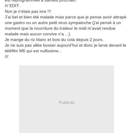
est reprogrammée à samedi prochain.
/// EDIT:
Non je n'étais pas ivre !!!
J'ai bel et bien été malade mais parce que je pense avoir attrapé
une gastro ou un autre petit virus sympatoche (j'ai pensé à un
moment que la nourriture du traiteur le midi m'avait rendue
malade mais aucun convive n'a ...).
Je mange du riz blanc et bois du cola depuis 2 jours.
Je ne suis pas allée bosser aujourd'hui et donc je larve devant le
téléfilm M6 qui est nullissime...
///
Publicité