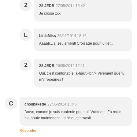
2
28 JEDB
27/05/2014 15:42
Je croise xxx
L
LittleMiss
26/05/2014 18:16
Aaaah... si seulement! Croisage pour juillet...
2
28 JEDB
26/05/2014 12:11
Oui, c'est confortable là-haut.<br /> Vivement que tu
m'y rejoignes !
C
choubakette
22/05/2014 15:46
Bravo, comme je suis contente pour toi. Vraiment. En route
ma poule maintenant. La bise, et bravo!!
Répondre