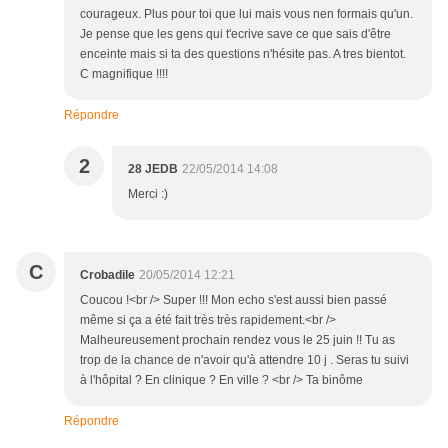
courageux. Plus pour toi que lui mais vous nen formais qu'un.
Je pense que les gens qui t'ecrive save ce que sais d'être
enceinte mais si ta des questions n'hésite pas. A tres bientot.
C magnifique !!!!
Répondre
2
28 JEDB
22/05/2014 14:08
Merci :)
C
Crobadile
20/05/2014 12:21
Coucou !<br /> Super !!! Mon echo s'est aussi bien passé
même si ça a été fait très très rapidement.<br />
Malheureusement prochain rendez vous le 25 juin !! Tu as
trop de la chance de n'avoir qu'à attendre 10 j . Seras tu suivi
à l'hôpital ? En clinique ? En ville ? <br /> Ta binôme
Répondre