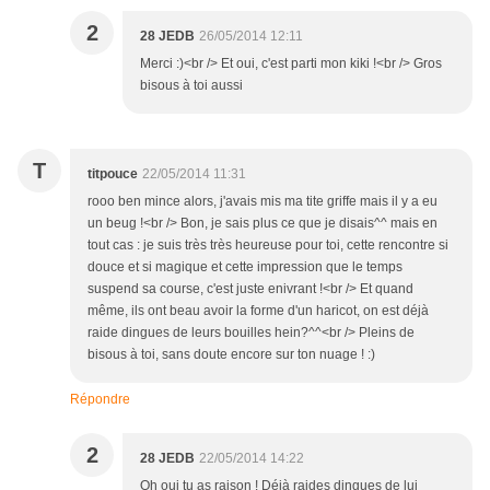
2
28 JEDB
26/05/2014 12:11
Merci :)<br /> Et oui, c'est parti mon kiki !<br /> Gros
bisous à toi aussi
T
titpouce
22/05/2014 11:31
rooo ben mince alors, j'avais mis ma tite griffe mais il y a eu
un beug !<br /> Bon, je sais plus ce que je disais^^ mais en
tout cas : je suis très très heureuse pour toi, cette rencontre si
douce et si magique et cette impression que le temps
suspend sa course, c'est juste enivrant !<br /> Et quand
même, ils ont beau avoir la forme d'un haricot, on est déjà
raide dingues de leurs bouilles hein?^^<br /> Pleins de
bisous à toi, sans doute encore sur ton nuage ! :)
Répondre
2
28 JEDB
22/05/2014 14:22
Oh oui tu as raison ! Déjà raides dingues de lui