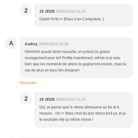
2
28 JEDB
26/05/2014 12:14
Ouiiiiii !!!<br /> Bises à toi Compotine :)
A
Audrey
24/05/2014 10:28
Ohhhhhh quelle belle nouvelle, et surtout un grand
soulagement pour toi! Profite maintenant, même si je sais
bien que les moments de stress te gagneront encore, mais tu
vas de plus en plus t'en éloigner!
Répondre
2
28 JEDB
26/05/2014 12:14
Oui, je pense que le stress diminuera au fur et à
mesure...<br /> Mais c'est du bon stress tout ça, et je
te souhaite vite la même chose !