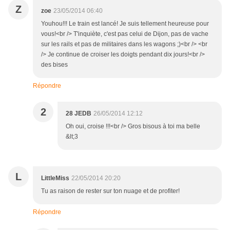
Z
zoe
23/05/2014 06:40
Youhou!!! Le train est lancé! Je suis tellement heureuse pour
vous!<br /> T'inquiète, c'est pas celui de Dijon, pas de vache
sur les rails et pas de militaires dans les wagons ;)<br /> <br
/> Je continue de croiser les doigts pendant dix jours!<br />
des bises
Répondre
2
28 JEDB
26/05/2014 12:12
Oh oui, croise !!!<br /> Gros bisous à toi ma belle
&lt;3
L
LittleMiss
22/05/2014 20:20
Tu as raison de rester sur ton nuage et de profiter!
Répondre