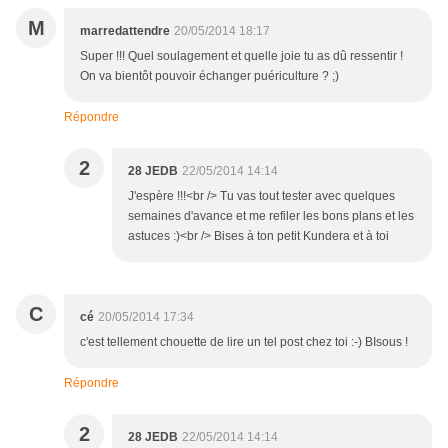
M
marredattendre
20/05/2014 18:17
Super !!! Quel soulagement et quelle joie tu as dû ressentir !
On va bientôt pouvoir échanger puériculture ? ;)
Répondre
2
28 JEDB
22/05/2014 14:14
J'espère !!!<br /> Tu vas tout tester avec quelques
semaines d'avance et me refiler les bons plans et les
astuces :)<br /> Bises à ton petit Kundera et à toi
C
cé
20/05/2014 17:34
c'est tellement chouette de lire un tel post chez toi :-) BIsous !
Répondre
2
28 JEDB
22/05/2014 14:14