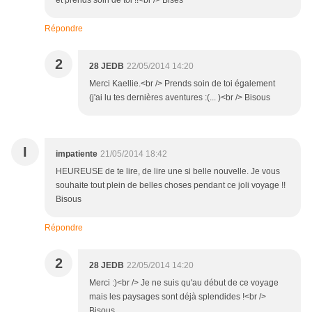
et prends soin de toi !!<br /> Bises
Répondre
2
28 JEDB
22/05/2014 14:20
Merci Kaellie.<br /> Prends soin de toi également
(j'ai lu tes dernières aventures :(... )<br /> Bisous
I
impatiente
21/05/2014 18:42
HEUREUSE de te lire, de lire une si belle nouvelle. Je vous
souhaite tout plein de belles choses pendant ce joli voyage !!
Bisous
Répondre
2
28 JEDB
22/05/2014 14:20
Merci :)<br /> Je ne suis qu'au début de ce voyage
mais les paysages sont déjà splendides !<br />
Bisous