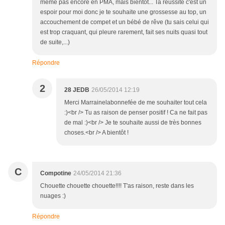
même pas encore en PMA, mais bientôt... Ta réussite c'est un
espoir pour moi donc je te souhaite une grossesse au top, un
accouchement de compet et un bébé de rêve (tu sais celui qui
est trop craquant, qui pleure rarement, fait ses nuits quasi tout
de suite,...)
Répondre
2
28 JEDB
26/05/2014 12:19
Merci Marrainelabonnefée de me souhaiter tout cela
:)<br /> Tu as raison de penser positif ! Ca ne fait pas
de mal :)<br /> Je te souhaite aussi de très bonnes
choses.<br /> A bientôt !
C
Compotine
24/05/2014 21:36
Chouette chouette chouette!!!! T'as raison, reste dans les
nuages :)
Répondre