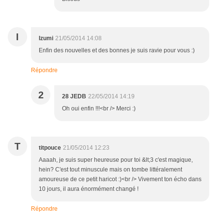
I
Izumi
21/05/2014 14:08
Enfin des nouvelles et des bonnes je suis ravie pour vous :)
Répondre
2
28 JEDB
22/05/2014 14:19
Oh oui enfin !!!<br /> Merci :)
T
titpouce
21/05/2014 12:23
Aaaah, je suis super heureuse pour toi &lt;3 c'est magique,
hein? C'est tout minuscule mais on tombe littéralement
amoureuse de ce petit haricot :)<br /> Vivement ton écho dans
10 jours, il aura énormément changé !
Répondre