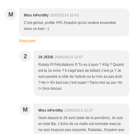
M
Miss inFertility
20/05/2014 16:43
C'est génial, profite !!!!!!! J'espère qu'on restera ensemble
dans ce train :-)
Répondre
2
28 JEDB
26/05/2014 12:07
Rolala !!!! Félicitations !!! Tu es à quoi ? 4Sg ? Quand
est ta 1e écho ? Il s'agit bien de bébé2 c'est ça ? Je
suis passée à côté de l'article ou tu n'en as pas écrit
?<br /> En tout cas c'est super ! Tiens moi au jus.<br
/> Gros bisous
M
Miss inFertility
23/05/2014 12:37
Ouiiii depuis le 28 avril (date de la ponction). Je suis
en total flip. L'écho de ce matin est normale mais je
ne suis toujours pas rassurée. Ralalala. J'espère que