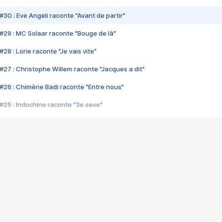
#30 : Eve Angeli raconte "Avant de partir"
#29 : MC Solaar raconte "Bouge de là"
28 : Lorie raconte "Je vais vite"
#27 : Christophe Willem raconte "Jacques a dit"
#26 : Chimène Badi raconte "Entre nous"
#25 : Indochine raconte "3e sexe"
#24 : Zaho raconte "C'est chelou"
#23 : Patrick Bruel raconte "Au café des délices"
#22 : Kyo raconte "Le chemin"
#21 : Nolwenn Leroy raconte "Cassé"
#20 : Patrick Hernandez raconte "Born to be alive"
#19 : Lorie raconte "Près de moi"