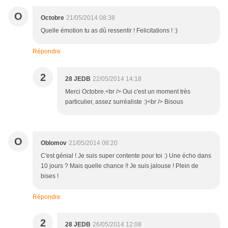
O
Octobre
21/05/2014 08:38
Quelle émotion tu as dû ressentir ! Felicitations ! :)
Répondre
2
28 JEDB
22/05/2014 14:18
Merci Octobre.<br /> Oui c'est un moment très
particulier, assez surréaliste :)<br /> Bisous
O
Oblomov
21/05/2014 08:20
C'est génial ! Je suis super contente pour toi :) Une écho dans
10 jours ? Mais quelle chance !! Je suis jalouse ! Plein de
bises !
Répondre
2
28 JEDB
26/05/2014 12:08