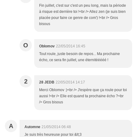
Fin juillet, c'est sur c'est un peu long, mais la période
à risque est derrière toi !<br /> Allez zen (je suis bien
placée pour faire ce genre de com') !<br /> Gros
bisous
O
Oblomov
22/05/2014 16:45
Tout roule, juste besoin de repos... Ma prochaine
écho, ce sera fin juillet, une éternitééééé !
2
28 JEDB
22/05/2014 14:17
Merci Oblomov :)<br /> J'espère que ça roule pour toi
aussi !<br /> Elle est quand ta prochaine écho ?<br
/> Gros bisous
A
Automne
21/05/2014 06:48
Je suis très heureuse pour toi &lt;3