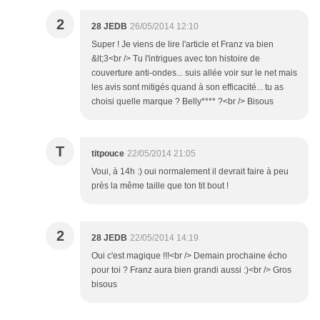
2
28 JEDB
26/05/2014 12:10
Super ! Je viens de lire l'article et Franz va bien
&lt;3<br /> Tu l'intrigues avec ton histoire de
couverture anti-ondes... suis allée voir sur le net mais
les avis sont mitigés quand à son efficacité... tu as
choisi quelle marque ? Belly**** ?<br /> Bisous
T
titpouce
22/05/2014 21:05
Voui, à 14h :) oui normalement il devrait faire à peu
près la même taille que ton tit bout !
2
28 JEDB
22/05/2014 14:19
Oui c'est magique !!!<br /> Demain prochaine écho
pour toi ? Franz aura bien grandi aussi :)<br /> Gros
bisous