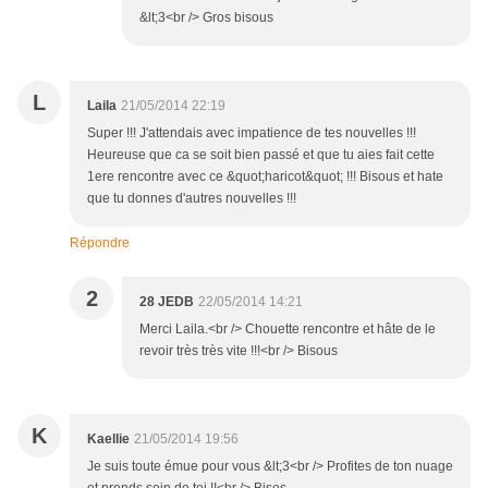
&lt;3<br /> Gros bisous
L
Laila
21/05/2014 22:19
Super !!! J'attendais avec impatience de tes nouvelles !!!
Heureuse que ca se soit bien passé et que tu aies fait cette
1ere rencontre avec ce &quot;haricot&quot; !!! Bisous et hate
que tu donnes d'autres nouvelles !!!
Répondre
2
28 JEDB
22/05/2014 14:21
Merci Laila.<br /> Chouette rencontre et hâte de le
revoir très très vite !!!<br /> Bisous
K
Kaellie
21/05/2014 19:56
Je suis toute émue pour vous &lt;3<br /> Profites de ton nuage