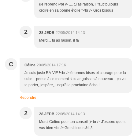
(je reprend)<br /> .... tu as raison, il faut toujours
croire en sa bonne étoile *<br /> Gros bisous
2
28 JEDB
22/05/2014 14:13
Merci... tu as raison, il fa
C
Céline
20/05/2014 17:16
Je suis juste RA-VIE !<br /> énormes bises et courage pour la
suite... pense à ce moment si tu angoisses à nouveau... ça va
te porter, j'espère, jusqu'à la prochaine écho !
Répondre
2
28 JEDB
22/05/2014 14:13
Merci Céline pour ton conseil :)<br /> J'espère que tu
vas bien.<br /> Gros bisous &lt;3