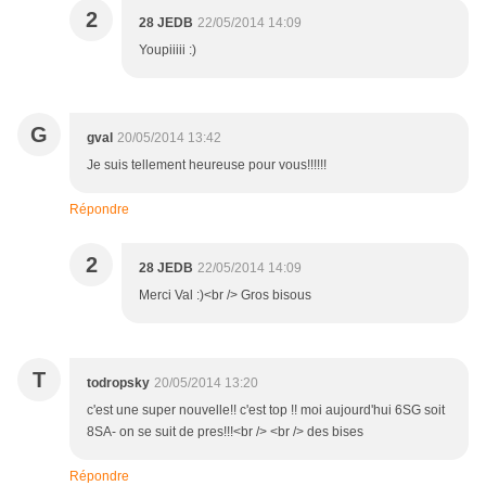
2
28 JEDB
22/05/2014 14:09
Youpiiiii :)
G
gval
20/05/2014 13:42
Je suis tellement heureuse pour vous!!!!!!
Répondre
2
28 JEDB
22/05/2014 14:09
Merci Val :)<br /> Gros bisous
T
todropsky
20/05/2014 13:20
c'est une super nouvelle!! c'est top !! moi aujourd'hui 6SG soit
8SA- on se suit de pres!!!<br /> <br /> des bises
Répondre