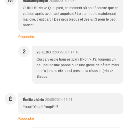
M
madamepimpin
20/05/2014 13:59
OUIIIIII !!!!!<br /> Quel pied, ce moment où on découvre que ça
va bien après avoir tant angoissé ! Le train roule maintenant
ma jolie, c'est parti ! Des gros bisous et des &lt;3 pour le petit
haricot.
Répondre
2
28 JEDB
22/05/2014 14:10
Oui ça y est le train est parti !!!<br /> J'ai toujours un
peu peur d'une panne ou d'une grève de bâtard mais
on n'a jamais été aussi près de la réussite :)<br />
Bisous
É
Émilie chérie
20/05/2014 13:51
Youpi! Youpi! Youpi!!!!!!
Répondre