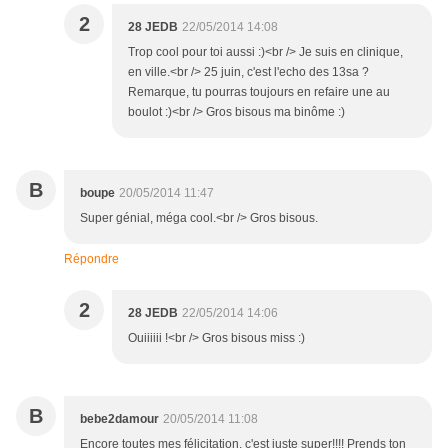
2
28 JEDB
22/05/2014 14:08
Trop cool pour toi aussi :)<br /> Je suis en clinique,
en ville.<br /> 25 juin, c'est l'echo des 13sa ?
Remarque, tu pourras toujours en refaire une au
boulot :)<br /> Gros bisous ma binôme :)
B
boupe
20/05/2014 11:47
Super génial, méga cool.<br /> Gros bisous.
Répondre
2
28 JEDB
22/05/2014 14:06
Ouiiiiii !<br /> Gros bisous miss :)
B
bebe2damour
20/05/2014 11:08
Encore toutes mes félicitation, c'est juste super!!!! Prends ton