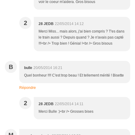
voir le coeur m'aidera. Gros bisous
2
28 JEDB
22/05/2014 14:12
Merci Miss... mais alors, j'ai bien compris ? T'es dans
le train aussi ? Depuis quand ? Je n'avais pas capté
!!!<br /> Trop bien ! Génial !<br /> Gros bisous
B
bulle
20/05/2014 16:21
Quel bonheur !!!! C'est trop beau ! Et tellement mérité ! Bisette
Répondre
2
28 JEDB
22/05/2014 14:11
Merci Bulle :)<br /> Grosses bises