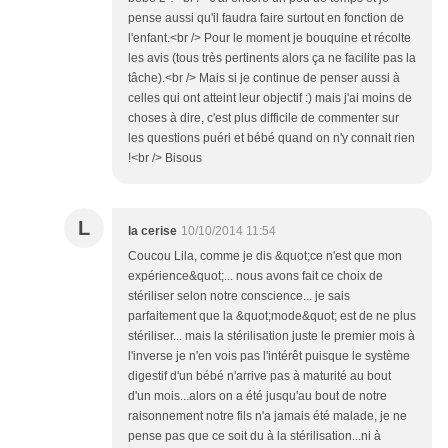
pense aussi qu'il faudra faire surtout en fonction de
l'enfant.<br /> Pour le moment je bouquine et récolte
les avis (tous très pertinents alors ça ne facilite pas la
tâche).<br /> Mais si je continue de penser aussi à
celles qui ont atteint leur objectif :) mais j'ai moins de
choses à dire, c'est plus difficile de commenter sur
les questions puéri et bébé quand on n'y connait rien
!<br /> Bisous
L
la cerise
10/10/2014 11:54
Coucou Lila, comme je dis &quot;ce n'est que mon
expérience&quot;... nous avons fait ce choix de
stériliser selon notre conscience... je sais
parfaitement que la &quot;mode&quot; est de ne plus
stériliser... mais la stérilisation juste le premier mois à
l'inverse je n'en vois pas l'intérêt puisque le système
digestif d'un bébé n'arrive pas à maturité au bout
d'un mois...alors on a été jusqu'au bout de notre
raisonnement notre fils n'a jamais été malade, je ne
pense pas que ce soit du à la stérilisation...ni à