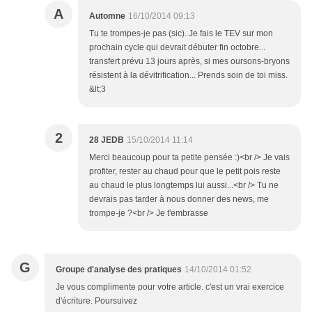
A
Automne
16/10/2014 09:13
Tu te trompes-je pas (sic). Je fais le TEV sur mon
prochain cycle qui devrait débuter fin octobre...
transfert prévu 13 jours après, si mes oursons-bryons
résistent à la dévitrification... Prends soin de toi miss.
&lt;3
2
28 JEDB
15/10/2014 11:14
Merci beaucoup pour ta petite pensée :)<br /> Je vais
profiter, rester au chaud pour que le petit pois reste
au chaud le plus longtemps lui aussi...<br /> Tu ne
devrais pas tarder à nous donner des news, me
trompe-je ?<br /> Je t'embrasse
G
Groupe d'analyse des pratiques
14/10/2014 01:52
Je vous complimente pour votre article. c'est un vrai exercice
d'écriture. Poursuivez