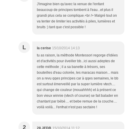
J'imagine bien qu'avec la venue de l'enfant
beaucoup de principes tombent à l'eau...et plus il
grandi plus cela se complique.<br /> Malgré tout on
va tenter de limiter les activités à piles, lumières et
bruits :) tant que c'est possible !
L
la cerise
15/10/2014 14:13
tu as raison, la méthode Montessori regorge d'idées
et d'activités pour éveiller bb...ici aussi adeptes de
cette méthode ; il a sa banette à trésors, ses
bouteilles d'eau colorée, les maracas maison... mais
on a revu qqes principes car à qqes semaines, le bb
est surtout émerveillé par la super lumière vtech....
qui change de couleur (mouahhhh) et à présent ce
bon vieux winnie (vtech of course) se fait balader en
chantant par bébé.... et bebe remue de la couche....
voilà voilà... l'enfnat n'est pas sectaire !
2
28 JEDB
15/10/2014 11:12