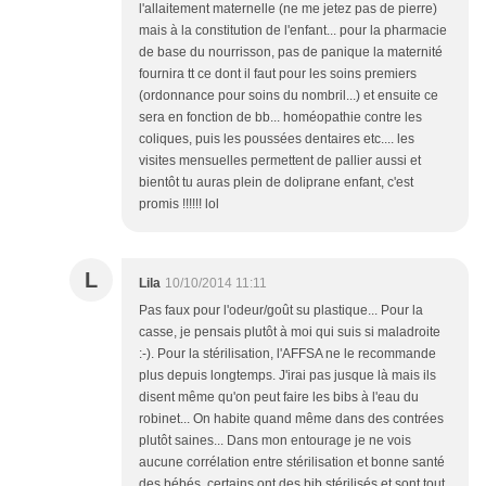
l'allaitement maternelle (ne me jetez pas de pierre)
mais à la constitution de l'enfant... pour la pharmacie
de base du nourrisson, pas de panique la maternité
fournira tt ce dont il faut pour les soins premiers
(ordonnance pour soins du nombril...) et ensuite ce
sera en fonction de bb... homéopathie contre les
coliques, puis les poussées dentaires etc.... les
visites mensuelles permettent de pallier aussi et
bientôt tu auras plein de doliprane enfant, c'est
promis !!!!!! lol
L
Lila
10/10/2014 11:11
Pas faux pour l'odeur/goût su plastique... Pour la
casse, je pensais plutôt à moi qui suis si maladroite
:-). Pour la stérilisation, l'AFFSA ne le recommande
plus depuis longtemps. J'irai pas jusque là mais ils
disent même qu'on peut faire les bibs à l'eau du
robinet... On habite quand même dans des contrées
plutôt saines... Dans mon entourage je ne vois
aucune corrélation entre stérilisation et bonne santé
des bébés, certains ont des bib stérilisés et sont tout