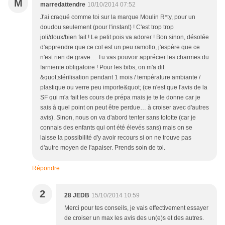
M
marredattendre
10/10/2014 07:52
J'ai craqué comme toi sur la marque Moulin R*ty, pour un
doudou seulement (pour l'instant) ! C'est trop trop
joli/doux/bien fait ! Le petit pois va adorer ! Bon sinon, désolée
d'apprendre que ce col est un peu ramollo, j'espère que ce
n'est rien de grave… Tu vas pouvoir apprécier les charmes du
farniente obligatoire ! Pour les bibs, on m'a dit
&quot;stérilisation pendant 1 mois / température ambiante /
plastique ou verre peu importe&quot; (ce n'est que l'avis de la
SF qui m'a fait les cours de prépa mais je te le donne car je
sais à quel point on peut être perdue… à croiser avec d'autres
avis). Sinon, nous on va d'abord tenter sans tototte (car je
connais des enfants qui ont été élevés sans) mais on se
laisse la possibilité d'y avoir recours si on ne trouve pas
d'autre moyen de l'apaiser. Prends soin de toi.
Répondre
2
28 JEDB
15/10/2014 10:59
Merci pour tes conseils, je vais effectivement essayer
de croiser un max les avis des un(e)s et des autres.