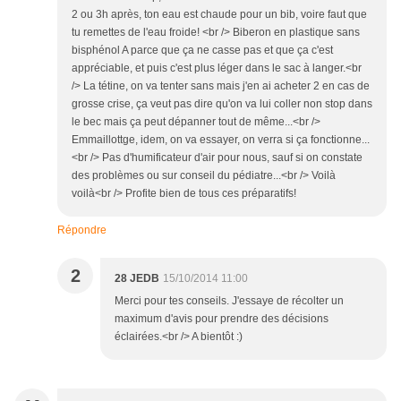
2 ou 3h après, ton eau est chaude pour un bib, voire faut que
tu remettes de l'eau froide! <br /> Biberon en plastique sans
bisphénol A parce que ça ne casse pas et que ça c'est
appréciable, et puis c'est plus léger dans le sac à langer.<br
/> La tétine, on va tenter sans mais j'en ai acheter 2 en cas de
grosse crise, ça veut pas dire qu'on va lui coller non stop dans
le bec mais ça peut dépanner tout de même...<br />
Emmaillottge, idem, on va essayer, on verra si ça fonctionne...
<br /> Pas d'humificateur d'air pour nous, sauf si on constate
des problèmes ou sur conseil du pédiatre...<br /> Voilà
voilà<br /> Profite bien de tous ces préparatifs!
Répondre
2
28 JEDB
15/10/2014 11:00
Merci pour tes conseils. J'essaye de récolter un
maximum d'avis pour prendre des décisions
éclairées.<br /> A bientôt :)