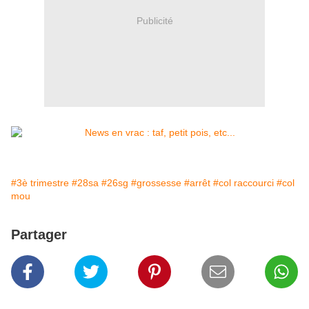
Publicité
#3è trimestre
#28sa
#26sg
#grossesse
#arrêt
#col raccourci
#col
mou
Partager