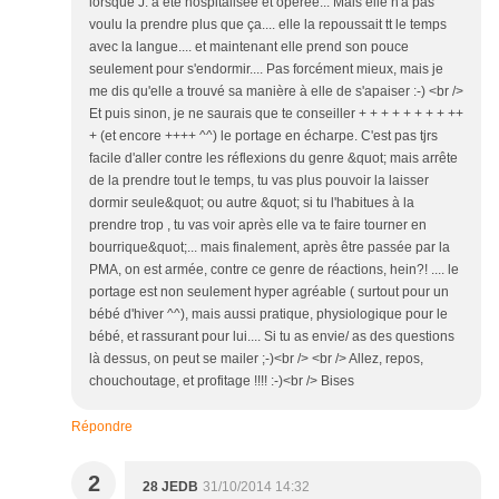
lorsque J. a été hospitalisée et opérée... Mais elle n'a pas
voulu la prendre plus que ça.... elle la repoussait tt le temps
avec la langue.... et maintenant elle prend son pouce
seulement pour s'endormir.... Pas forcément mieux, mais je
me dis qu'elle a trouvé sa manière à elle de s'apaiser :-) <br />
Et puis sinon, je ne saurais que te conseiller + + + + + + + + ++
+ (et encore ++++ ^^) le portage en écharpe. C'est pas tjrs
facile d'aller contre les réflexions du genre &quot; mais arrête
de la prendre tout le temps, tu vas plus pouvoir la laisser
dormir seule&quot; ou autre &quot; si tu l'habitues à la
prendre trop , tu vas voir après elle va te faire tourner en
bourrique&quot;... mais finalement, après être passée par la
PMA, on est armée, contre ce genre de réactions, hein?! .... le
portage est non seulement hyper agréable ( surtout pour un
bébé d'hiver ^^), mais aussi pratique, physiologique pour le
bébé, et rassurant pour lui.... Si tu as envie/ as des questions
là dessus, on peut se mailer ;-)<br /> <br /> Allez, repos,
chouchoutage, et profitage !!!! :-)<br /> Bises
Répondre
2
28 JEDB
31/10/2014 14:32