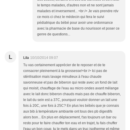
le temps malades, d'autres non et ne sont jamais
malades et inversement... <br /> Je vais prendre rdv
ce mois ci chez le médecin qui fera le suivi
pédiatrique du bébé pour avoir une ordonnance
avec la pharmacie de base du nourisson et poser ce
genre de questions...
L
Lila
10/10/2014 09:07
Tu vas certainement apprécier de te reposer et de te
consacrer pleinement à ta grossesse!<br /> Ici pas de
stérilisation mais lavage minutieux à l'eau chaude
savonneuse et pas de biberon qui reste avec un fond de lait
qui moisit, chauffage de l'eau au micro ondes avant mélange
avec le lait donc biberon chauds mais pas de chauffe biberon,
le lait du sein est a 37C, pourquoi vouloir donner un lait une
fois à 20C, une fois à 25C? En plus les bébés que je connais
aux bib à température ambiante ont tous des pb digestifs
alors bon... En plus en déplacement, t'as toujours un bar ou
resto pour te faire chauffer ton eau et en trajet, tu fais chuffer
l'eau un bon coup, tu le mets dans un truc isotherme et même