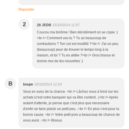
Répondre
2
28 JEDB
15/10/2014 11:07
Coucou ma binôme ! Ben décidément on se copie :)
<br /> Comment vas-tu ? Tu as beaucoup de
contractions ? Ton col est modifié ?<br /> J'ai un peu
(beaucoup) peur de trouver le temps long à la
maison, et toi ? Tu es alitée ?<br /> Gros bisous et
donne moi de tes nouvelles :)
B
boupe
10/10/2014 12:24
Vous en avez de la chance. <br /> Lâchez vous à fond sur les
achats (c'est votre banquier qui va être content...)<br /> Après
autant d'attente, je pense que c'est plus que necessaire
d'enfin se faire plaisir un petit peu...<br /> En plus c'est pour la
bonne cause. <br /> Votre petit pois a beaucoup de chance de
vous avoir...<br /> Bisous.