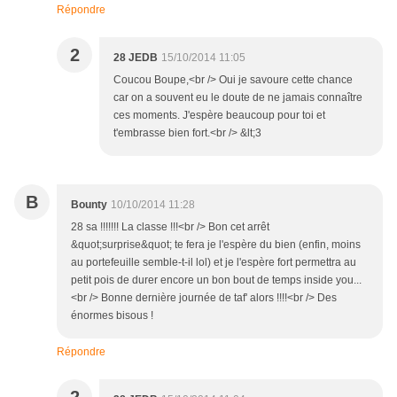
Répondre
2
28 JEDB
15/10/2014 11:05
Coucou Boupe,<br /> Oui je savoure cette chance
car on a souvent eu le doute de ne jamais connaître
ces moments. J'espère beaucoup pour toi et
t'embrasse bien fort.<br /> &lt;3
B
Bounty
10/10/2014 11:28
28 sa !!!!!!! La classe !!!<br /> Bon cet arrêt
&quot;surprise&quot; te fera je l'espère du bien (enfin, moins
au portefeuille semble-t-il lol) et je l'espère fort permettra au
petit pois de durer encore un bon bout de temps inside you...
<br /> Bonne dernière journée de taf' alors !!!!<br /> Des
énormes bisous !
Répondre