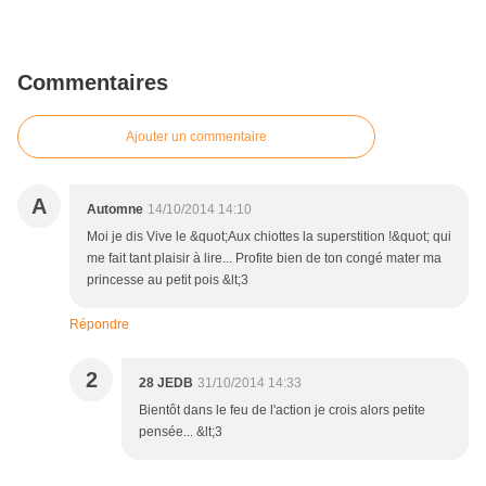
Commentaires
Ajouter un commentaire
A
Automne
14/10/2014 14:10
Moi je dis Vive le &quot;Aux chiottes la superstition !&quot; qui
me fait tant plaisir à lire... Profite bien de ton congé mater ma
princesse au petit pois &lt;3
Répondre
2
28 JEDB
31/10/2014 14:33
Bientôt dans le feu de l'action je crois alors petite
pensée... &lt;3