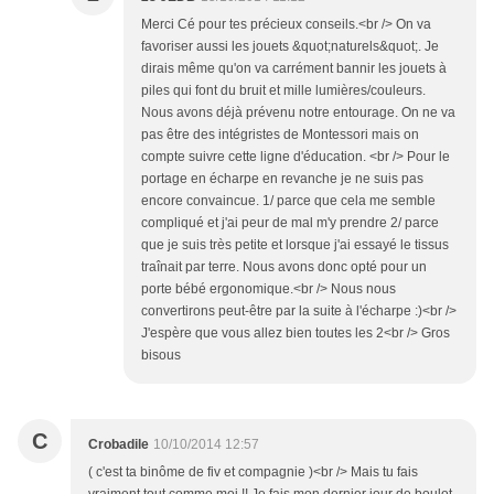
Merci Cé pour tes précieux conseils.<br /> On va
favoriser aussi les jouets &quot;naturels&quot;. Je
dirais même qu'on va carrément bannir les jouets à
piles qui font du bruit et mille lumières/couleurs.
Nous avons déjà prévenu notre entourage. On ne va
pas être des intégristes de Montessori mais on
compte suivre cette ligne d'éducation. <br /> Pour le
portage en écharpe en revanche je ne suis pas
encore convaincue. 1/ parce que cela me semble
compliqué et j'ai peur de mal m'y prendre 2/ parce
que je suis très petite et lorsque j'ai essayé le tissus
traînait par terre. Nous avons donc opté pour un
porte bébé ergonomique.<br /> Nous nous
convertirons peut-être par la suite à l'écharpe :)<br />
J'espère que vous allez bien toutes les 2<br /> Gros
bisous
C
Crobadile
10/10/2014 12:57
( c'est ta binôme de fiv et compagnie )<br /> Mais tu fais