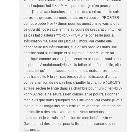
vraiment tout comme moi !! Je fais mon dernier jour de boulot
aussi aujourd'hui !!!<br /> Moi parce que je n'en peux vraiment
plus, j'ai mal aux hanches, au dos et des contractions le soir
après les grosses journées....mais on va pouvoir PROFiTER
de notre bébé !<br /> Sinon pour tes questions je vais te dire
ce qu'a dit notre sage femme au cours de préparation ( tu n'en
as pas fait d'ailleurs ??)<br /> - l'OMS ne conseille pas la
stérilisation mais elle oui jusqu'à 3 mois. Par contre elle
déconseille les stérilisateurs, elle dit les pastilles dans une
bassine sont plus simple et plus pratique.<br /> -verre ou
plastique comme on veut ( tous ceux en plastiques sont sans
bisphenol A maintenant)<br /> - la tétine elle déconseille, elle
nous a dit qu'il nous faudra tenir un mois mais apres on sera
plus tranquille !<br /> - pas besoin d'humidificateur d'air par
contre attention de ne pas trop chauffer la chambre ( 18-19°)
et faire sécher le linge dans sa chambre pour humidifier.<br />
<br /> Apres je ne saurais rien conseiller, je pourrais donner
mon avis que dans quelques mois !!!!!!<br /> Par contre je vois
bien que les magasins de puériculture vendent une tonne de
truc inutile a des prix exorbitants.... Nous achetons le
minimum et je verrais en fonction de mon bébé ....<br />
Garde aussi des choses pour la liste de naissance si tu en
fais une....