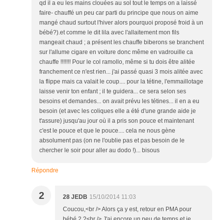
qd il a eu les mains clouées au sol tout le temps on a laissé
faire- chauffé un peu car parti du principe que nous on aime
mangé chaud surtout l'hiver alors pourquoi proposé froid à un
bébé?).et comme le dit lila avec l'allaitement mon fils
mangeait chaud ; a présent les chauffe biberons se branchent
sur l'allume cigare en voiture donc même en vadrouille ca
chauffe !!!!!!! Pour le col ramollo, même si tu dois être alitée
franchement ce n'est rien... j'ai passé quasi 3 mois alitée avec
la flippe mais ca valait le coup.... pour la tétine, l'emmaillotage
laisse venir ton enfant ; il te guidera... ce sera selon ses
besoins et demandes... on avait prévu les tétines... il en a eu
besoin (et avec les coliques elle a été d'une grande aide je
t'assure) jusqu'au jour où il a pris son pouce et maintenant
c'est le pouce et que le pouce.... cela ne nous gène
absolument pas (on ne l'oublie pas et pas besoin de le
chercher le soir pour aller au dodo !)... bisous
Répondre
2
28 JEDB
15/10/2014 11:03
Coucou,<br /> Alors ça y est, retour en PMA pour
bébé 2 ?<br /> J'ai encore un peu de temps et je