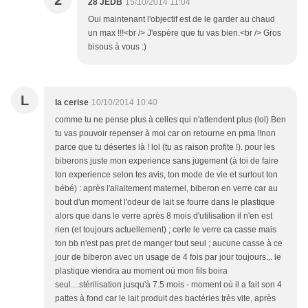
2
28 JEDB
15/10/2014 11:04
Oui maintenant l'objectif est de le garder au chaud
un max !!!<br /> J'espère que tu vas bien.<br /> Gros
bisous à vous :)
L
la cerise
10/10/2014 10:40
comme tu ne pense plus à celles qui n'attendent plus (lol) Ben
tu vas pouvoir repenser à moi car on retourne en pma !!non
parce que tu désertes là ! lol (tu as raison profite !). pour les
biberons juste mon experience sans jugement (à toi de faire
ton experience selon tes avis, ton mode de vie et surtout ton
bébé) : après l'allaitement maternel, biberon en verre car au
bout d'un moment l'odeur de lait se fourre dans le plastique
alors que dans le verre après 8 mois d'utilisation il n'en est
rien (et toujours actuellement) ; certe le verre ca casse mais
ton bb n'est pas pret de manger tout seul ; aucune casse à ce
jour de biberon avec un usage de 4 fois par jour toujours... le
plastique viendra au moment où mon fils boira
seul....stérilisation jusqu'à 7.5 mois - moment où il a fait son 4
pattes à fond car le lait produit des bactéries très vite, après