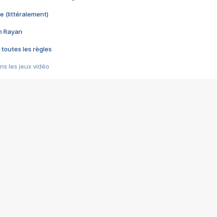
e (littéralement)
im Rayan
 toutes les règles
s les jeux vidéo
us choquant de Rockstar ? - Le scandale BULLY
e plus moche de Steam
du RÊVE tourne au CAUCHEMAR
pendant 8 heures
it… à tort
umiliés par un jeu vidéo
ire - Final Fantasy 8
ti un empire - Age of Empires