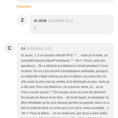
Répondre
2
28 JEDB
15/10/2014 11:13
:)
C
Cé
10/10/2014 13:21
Ici aussi, J. a un doudou Moulin R*ty ^^ ... mais pr le reste, on
est plutôt &quot;Lilliputi*ens&quot; ^^ <br /> Sinon, pour tes
questions... On a stérilisé les biberons à froid pendant 2 mois
et demi. On lui a tjrs donné à température ambiante, puisqu'à
la matérnité c'était comme ça dès le début. Les rares fois où
elle avait un peu mal au ventre, je le tiédissait un peu, mais ça
a été rare. Pour les biberons, on a tout en verre, ici... et on
n'en a cassé aucun ^^ On essaye aussi au max de favoriser
les jouets en tissus et en bois... de toute façon, le plastique va
être inévitable au fur et à mesure qu'elle va grandir, alors on a
pris le parti de faire en sorte qu'il y en ait le moins possible. :-)
<br /> Pour la tétine.... on en avait une, qui nous a bien aidés