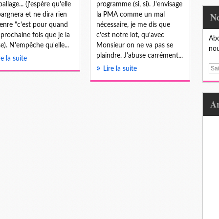
allage... (j'espère qu'elle
programme (si, si). J'envisage
argnera et ne dira rien
la PMA comme un mal
enre "c'est pour quand
nécessaire, je me dis que
a prochaine fois que je la
c'est notre lot, qu'avec
Abo
se). N'empêche qu'elle...
Monsieur on ne va pas se
nou
plaindre. J'abuse carrément...
re la suite
E
Lire la suite
m
a
i
l