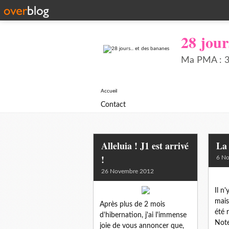
28 jour
Ma PMA : 34
Accueil
Contact
Alleluia ! J1 est arrivé
La 
!
6 N
26 Novembre 2012
Il n
mais
Après plus de 2 mois
été 
d'hibernation, j'ai l'immense
Note
joie de vous annoncer que,