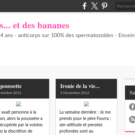
s... et des bananes
 ans - anticorps sur 100% des spermatozoïdes - Enceint
poussette
Ironie de la vie...
S
ovembre 2012
5 Novembre 2012
'y avait personne à la
La semaine dernière : Je me
on, alors la poussette a
prends pour le père Fourra :
récupérée par la voisine.
zen-attitude et pensées
z la discrétion de
profondes sont au