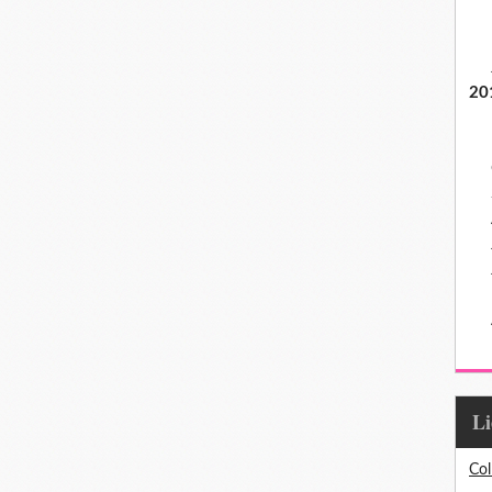
20
L
Col