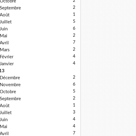
2
Octobre
2
Septembre
1
Août
5
Juillet
6
Juin
2
Mai
7
Avril
2
Mars
4
Février
4
Janvier
13
2
Décembre
6
Novembre
5
Octobre
2
Septembre
1
Août
3
Juillet
4
Juin
4
Mai
7
Avril