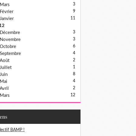
3
Mars
9
Février
11
Janvier
12
3
Décembre
3
Novembre
6
Octobre
4
Septembre
2
Août
1
Juillet
8
Juin
4
Mai
2
Avril
12
Mars
iens
lectif BAMP !