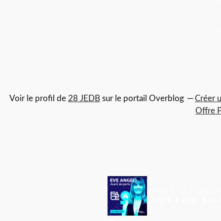
Voir le profil de
28 JEDB
sur le portail Overblog
Créer u
Offre 
FACE A - un podcast 
FACE A #30 : Eve A