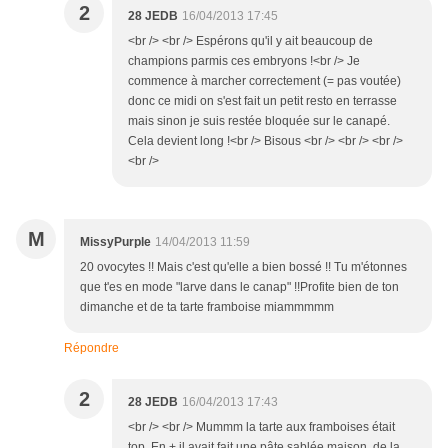
2
28 JEDB
16/04/2013 17:45
<br /> <br /> Espérons qu'il y ait beaucoup de
champions parmis ces embryons !<br /> Je
commence à marcher correctement (= pas voutée)
donc ce midi on s'est fait un petit resto en terrasse
mais sinon je suis restée bloquée sur le canapé.
Cela devient long !<br /> Bisous <br /> <br /> <br />
<br />
M
MissyPurple
14/04/2013 11:59
20 ovocytes !! Mais c'est qu'elle a bien bossé !! Tu m'étonnes
que t'es en mode "larve dans le canap" !!Profite bien de ton
dimanche et de ta tarte framboise miammmmm
Répondre
2
28 JEDB
16/04/2013 17:43
<br /> <br /> Mummm la tarte aux framboises était
top. En + il avait fait une pâte sablée maison, de la