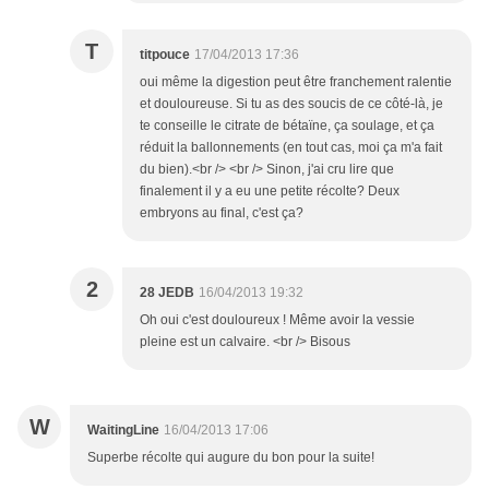
T
titpouce
17/04/2013 17:36
oui même la digestion peut être franchement ralentie
et douloureuse. Si tu as des soucis de ce côté-là, je
te conseille le citrate de bétaïne, ça soulage, et ça
réduit la ballonnements (en tout cas, moi ça m'a fait
du bien).<br /> <br /> Sinon, j'ai cru lire que
finalement il y a eu une petite récolte? Deux
embryons au final, c'est ça?
2
28 JEDB
16/04/2013 19:32
Oh oui c'est douloureux ! Même avoir la vessie
pleine est un calvaire. <br /> Bisous
W
WaitingLine
16/04/2013 17:06
Superbe récolte qui augure du bon pour la suite!