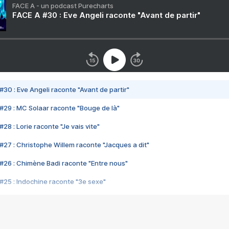
FACE A - un podcast Purecharts
FACE A #30 : Eve Angeli raconte "Avant de partir"
#30 : Eve Angeli raconte "Avant de partir"
#29 : MC Solaar raconte "Bouge de là"
28 : Lorie raconte "Je vais vite"
#27 : Christophe Willem raconte "Jacques a dit"
#26 : Chimène Badi raconte "Entre nous"
#25 : Indochine raconte "3e sexe"
#24 : Zaho raconte "C'est chelou"
#23 : Patrick Bruel raconte "Au café des délices"