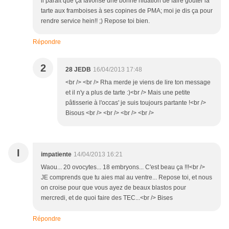
il parait que ça favorise une bonne nidation de faire gouter la
tarte aux framboises à ses copines de PMA; moi je dis ça pour
rendre service hein!! ;) Repose toi bien.
Répondre
2
28 JEDB
16/04/2013 17:48
<br /> <br /> Rha merde je viens de lire ton message
et il n'y a plus de tarte :)<br /> Mais une petite
pâtisserie à l'occas' je suis toujours partante !<br />
Bisous <br /> <br /> <br /> <br />
I
impatiente
14/04/2013 16:21
Waou... 20 ovocytes... 18 embryons... C'est beau ça !!!<br />
JE comprends que tu aies mal au ventre... Repose toi, et nous
on croise pour que vous ayez de beaux blastos pour
mercredi, et de quoi faire des TEC...<br /> Bises
Répondre