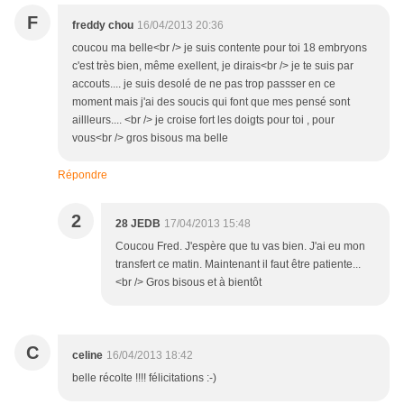
F
freddy chou
16/04/2013 20:36
coucou ma belle<br /> je suis contente pour toi 18 embryons
c'est très bien, même exellent, je dirais<br /> je te suis par
accouts.... je suis desolé de ne pas trop passser en ce
moment mais j'ai des soucis qui font que mes pensé sont
aillleurs.... <br /> je croise fort les doigts pour toi , pour
vous<br /> gros bisous ma belle
Répondre
2
28 JEDB
17/04/2013 15:48
Coucou Fred. J'espère que tu vas bien. J'ai eu mon
transfert ce matin. Maintenant il faut être patiente...
<br /> Gros bisous et à bientôt
C
celine
16/04/2013 18:42
belle récolte !!!! félicitations :-)