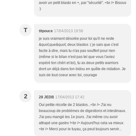
avoir un petit blasto en +, par "sécurité". <br /> Bisous
:)
T
titpouce
17/04/2013 19:56
je suis vraiment désolée pour toi qu'il ne reste
&quot;que&quot; deux blastos :( je sais que c'est
facile à dire, mais tu n'as pas souffert pour rien
(même si le bilan n'est pas tel que vous l'aviez
espéré ton chéri et toi), tu as deux petits warriors
dont un déjà dans ton bidou en quête de nidation. Je
suis de tout coeur avec toi, courage
2
28 JEDB
17/04/2013 17:42
Oui petite récolte de 2 blastos...<br /> J'ai eu
beaucoup de problèmes de digestions et intestinaux.
J'ai peu mangé les 1e jours. J'ai même cru avoir
attrapé une gastro !<br /> Aujourd'hui cela va mieux.
<br /> Merci pour le tuyau, ça peut toujours servir...