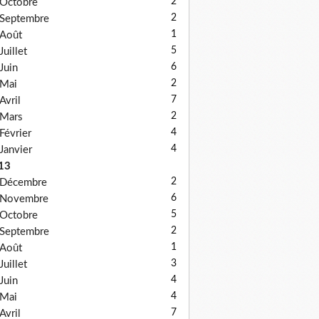
2
Octobre
2
Septembre
1
Août
5
Juillet
6
Juin
2
Mai
7
Avril
2
Mars
4
Février
4
Janvier
13
2
Décembre
6
Novembre
5
Octobre
2
Septembre
1
Août
3
Juillet
4
Juin
4
Mai
7
Avril