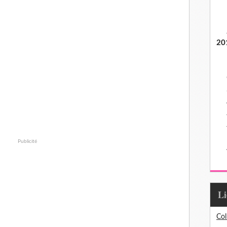
20
Publicité
L
Col