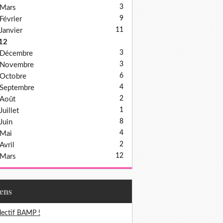
3
Mars
9
Février
11
Janvier
12
3
Décembre
3
Novembre
6
Octobre
4
Septembre
2
Août
1
Juillet
8
Juin
4
Mai
2
Avril
12
Mars
iens
lectif BAMP !