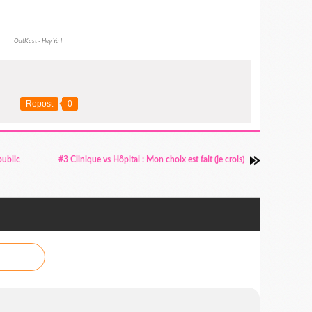
OutKast - Hey Ya !
Repost
0
public
#3 Clinique vs Hôpital : Mon choix est fait (je crois)