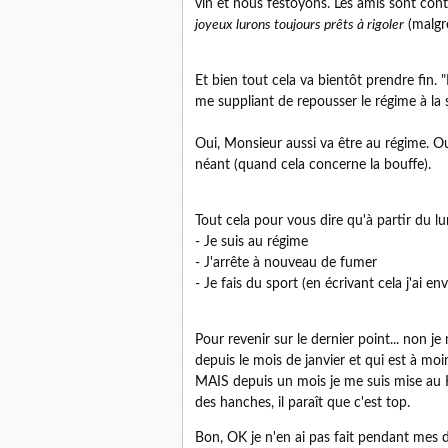
vin et nous festoyons. Les amis sont con
joyeux lurons toujours prêts à rigoler
(malgré
Et bien tout cela va bientôt prendre fin.
me suppliant de repousser le régime à la 
Oui, Monsieur aussi va être au régime. Ou
néant (quand cela concerne la bouffe).
Tout cela pour vous dire qu'à partir du l
- Je suis au régime
- J'arrête à nouveau de fumer
- Je fais du sport (en écrivant cela j'ai envi
Pour revenir sur le dernier point... non je
depuis le mois de janvier et qui est à mo
MAIS depuis un mois je me suis mise au Hu
des hanches, il paraît que c'est top.
Bon, OK je n'en ai pas fait pendant mes d