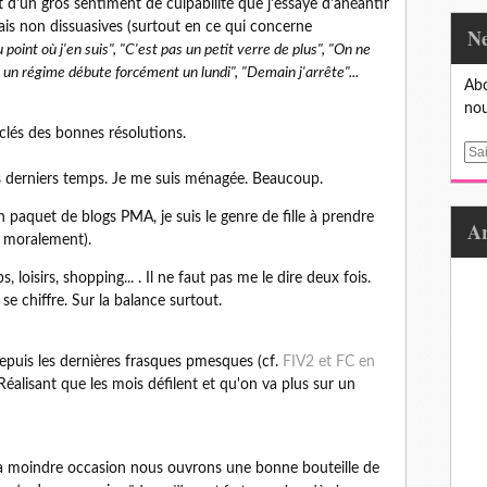
'un gros sentiment de culpabilité que j'essaye d'anéantir
ais non dissuasives (surtout en ce qui concerne
u point où j'en suis", "C'est pas un petit verre de plus", "On ne
n régime débute forcément un lundi", "Demain j'arrête"...
Abo
nou
lés des bonnes résolutions.
E
m
s derniers temps. Je me suis ménagée. Beaucoup.
a
n paquet de blogs PMA, je suis le genre de fille à prendre
i
s moralement).
l
loisirs, shopping... . Il ne faut pas me le dire deux fois.
 se chiffre. Sur la balance surtout.
depuis les dernières frasques pmesques (cf.
FIV2 et FC en
 Réalisant que les mois défilent et qu'on va plus sur un
 la moindre occasion nous ouvrons une bonne bouteille de