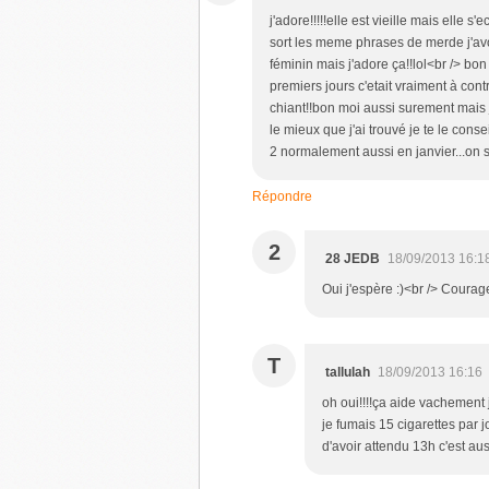
j'adore!!!!!elle est vieille mais elle 
sort les meme phrases de merde j'avou
féminin mais j'adore ça!!lol<br /> bo
premiers jours c'etait vraiment à contr
chiant!!bon moi aussi surement mais 
le mieux que j'ai trouvé je te le conse
2 normalement aussi en janvier...on se
Répondre
2
28 JEDB
18/09/2013 16:1
Oui j'espère :)<br /> Courage
T
tallulah
18/09/2013 16:16
oh oui!!!!ça aide vachement
je fumais 15 cigarettes par j
d'avoir attendu 13h c'est au