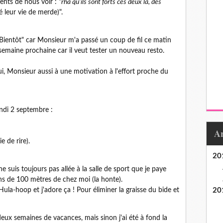
tents de nous voir :
"rha qu'ils sont forts ces deux là, des
 leur vie de merde)".
 "Bientôt" car Monsieur m'a passé un coup de fil ce matin
semaine prochaine car il veut tester un nouveau resto.
i, Monsieur aussi à une motivation à l'effort proche du
undi 2 septembre :
e de rire).
20
 ne suis toujours pas allée à la salle de sport que je paye
ins de 100 mètres de chez moi (la honte).
la-hoop et j'adore ça ! Pour éliminer la graisse du bide et
20
eux semaines de vacances, mais sinon j'ai été à fond la