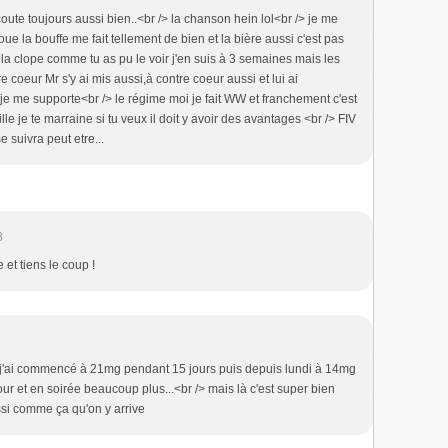
s'ecoute toujours aussi bien..<br /> la chanson hein lol<br /> je me
e la bouffe me fait tellement de bien et la bière aussi c'est pas
n la clope comme tu as pu le voir j'en suis à 3 semaines mais les
e coeur Mr s'y ai mis aussi,à contre coeur aussi et lui ai
je me supporte<br /> le régime moi je fait WW et franchement c'est
ille je te marraine si tu veux il doit y avoir des avantages <br /> FIV
 suivra peut etre...
8
 et tiens le coup !
 j'ai commencé à 21mg pendant 15 jours puis depuis lundi à 14mg
our et en soirée beaucoup plus...<br /> mais là c'est super bien
ssi comme ça qu'on y arrive