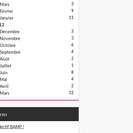
3
Mars
9
Février
11
Janvier
12
3
Décembre
3
Novembre
6
Octobre
4
Septembre
2
Août
1
Juillet
8
Juin
4
Mai
2
Avril
12
Mars
iens
lectif BAMP !