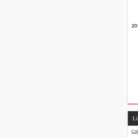
20
L
Col