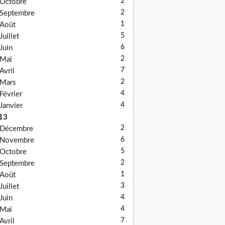
2
Octobre
2
Septembre
1
Août
5
Juillet
6
Juin
2
Mai
7
Avril
2
Mars
4
Février
4
Janvier
13
2
Décembre
6
Novembre
5
Octobre
2
Septembre
1
Août
3
Juillet
4
Juin
4
Mai
7
Avril