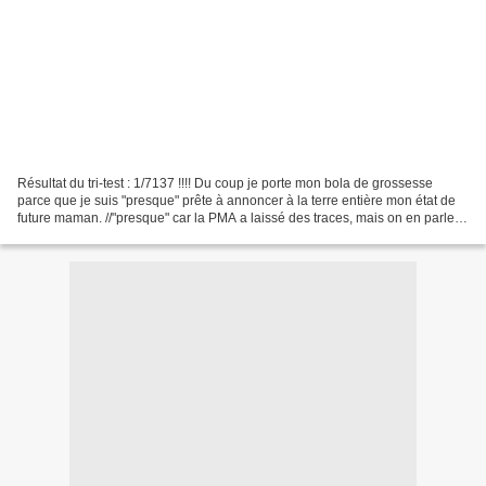
Résultat du tri-test : 1/7137 !!!! Du coup je porte mon bola de grossesse
parce que je suis "presque" prête à annoncer à la terre entière mon état de
future maman. //"presque" car la PMA a laissé des traces, mais on en parlera
un autre jour...// En attendant...