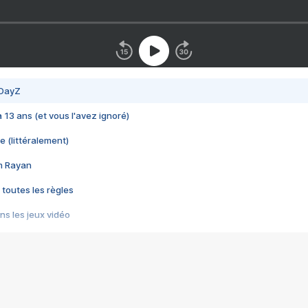
 DayZ
 a 13 ans (et vous l'avez ignoré)
e (littéralement)
im Rayan
 toutes les règles
s les jeux vidéo
us choquant de Rockstar ? - Le scandale BULLY
e plus moche de Steam
du RÊVE tourne au CAUCHEMAR