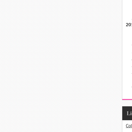
20
L
Col