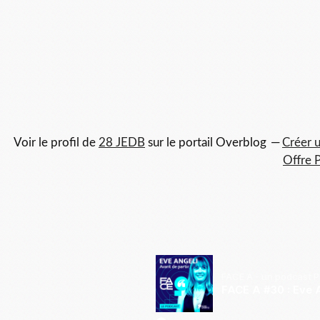
Voir le profil de
28 JEDB
sur le portail Overblog
Créer u
Offre 
FACE A - un podcast 
FACE A #30 : Eve A