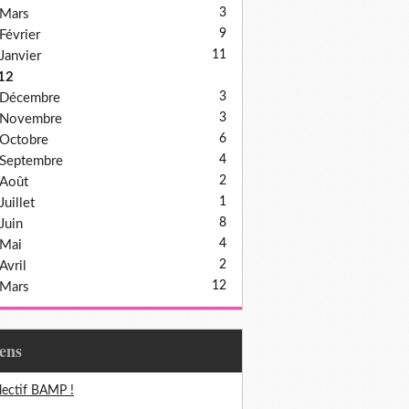
3
Mars
9
Février
11
Janvier
12
3
Décembre
3
Novembre
6
Octobre
4
Septembre
2
Août
1
Juillet
8
Juin
4
Mai
2
Avril
12
Mars
iens
lectif BAMP !