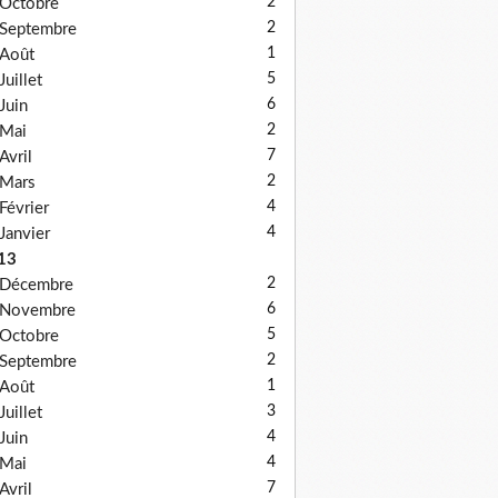
2
Octobre
2
Septembre
1
Août
5
Juillet
6
Juin
2
Mai
7
Avril
2
Mars
4
Février
4
Janvier
13
2
Décembre
6
Novembre
5
Octobre
2
Septembre
1
Août
3
Juillet
4
Juin
4
Mai
7
Avril