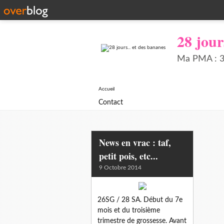
28 jour
Ma PMA : 34
Accueil
Contact
News en vrac : taf,
petit pois, etc...
9 Octobre 2014
26SG / 28 SA. Début du 7e
mois et du troisième
trimestre de grossesse. Avant