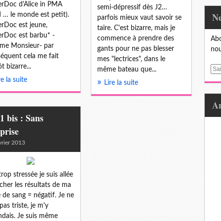
rDoc d'Alice in PMA
semi-dépressif dès J2…
 … le monde est petit).
parfois mieux vaut savoir se
rDoc est jeune,
taire. C'est bizarre, mais je
rDoc est barbu* -
commence à prendre des
Abo
me Monsieur- par
gants pour ne pas blesser
nou
équent cela me fait
mes "lectrices", dans le
t bizarre...
E
même bateau que...
m
re la suite
Lire la suite
a
i
l
1 bis : Sans
prise
vrier 2013
trop stressée je suis allée
cher les résultats de ma
e de sang = négatif. Je ne
pas triste, je m'y
ndais. Je suis même