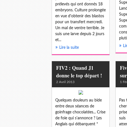
Supe
prélevés qui ont donnés 18
Land
embryons. Culture prolongée
Supe
en vue d'obtenir des blastos
Supe
pour un transfert mercredi.
com
Un mal de ventre terrible. Je
cons
suis une larve depuis 2 jours
plutô
et...
Li
Lire la suite
FIV2 : Quand J1
Fiv
donne le top départ !
sur
2 Avril 2013
1 Fé
Quelques douleurs au bide
Pas 
entre deux séances de
cher
goinfrage chocolatées... Crise
pris
de foie qui s'annonce ? Les
suis 
Anglais qui débarquent *
atte