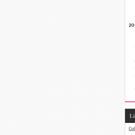
20
L
Col