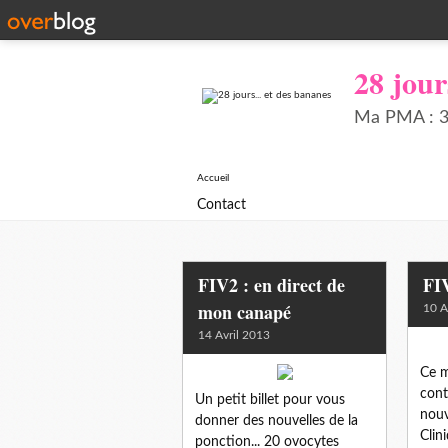
28 jour
Ma PMA : 34
Accueil
Contact
FIV2 : en direct de
FIV
mon canapé
10 A
14 Avril 2013
Ce m
cont
Un petit billet pour vous
nouv
donner des nouvelles de la
Clin
ponction... 20 ovocytes