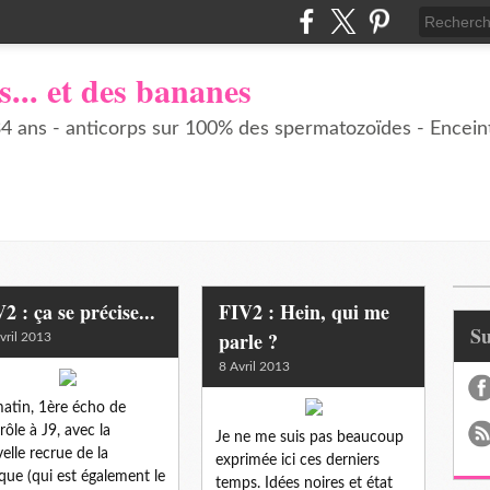
s... et des bananes
 ans - anticorps sur 100% des spermatozoïdes - Enceint
2 : ça se précise...
FIV2 : Hein, qui me
S
parle ?
vril 2013
8 Avril 2013
atin, 1ère écho de
rôle à J9, avec la
Je ne me suis pas beaucoup
elle recrue de la
exprimée ici ces derniers
ique (qui est également le
temps. Idées noires et état