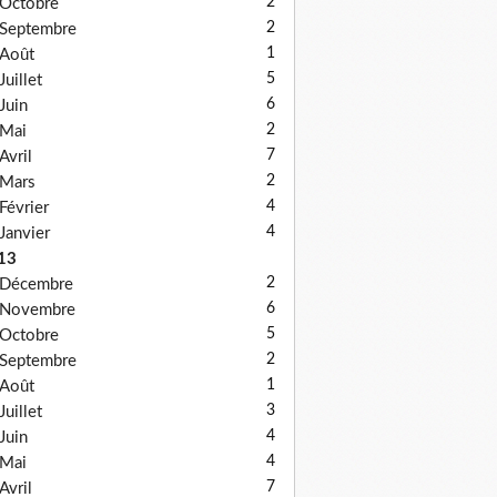
2
Octobre
2
Septembre
1
Août
5
Juillet
6
Juin
2
Mai
7
Avril
2
Mars
4
Février
4
Janvier
13
2
Décembre
6
Novembre
5
Octobre
2
Septembre
1
Août
3
Juillet
4
Juin
4
Mai
7
Avril