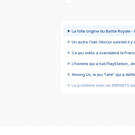
0:00
La folle origine du Battle Royale -
Un autre Clair Obscur existait il y
Ce jeu vidéo a scandalisé la Franc
L’homme qui a tué PlayStation, J
Among Us, le jeu “raté” qui a défié
Le problème avec les ENFANTS dan
Et si GTA n'était pas le jeu le pl
J'ai perdu 70 heures sur le jeu l
Cyberpunk 2077, quand vendre 
Le jeu qui a piraté mon cerveau 