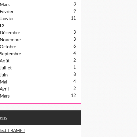
3
Mars
9
Février
11
Janvier
12
3
Décembre
3
Novembre
6
Octobre
4
Septembre
2
Août
1
Juillet
8
Juin
4
Mai
2
Avril
12
Mars
iens
lectif BAMP !