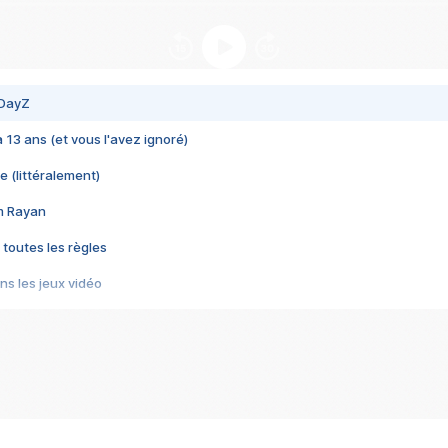
 DayZ
 a 13 ans (et vous l'avez ignoré)
e (littéralement)
im Rayan
 toutes les règles
s les jeux vidéo
us choquant de Rockstar ? - Le scandale BULLY
e plus moche de Steam
du RÊVE tourne au CAUCHEMAR
pendant 8 heures