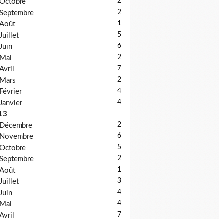
2
Octobre
2
Septembre
1
Août
5
Juillet
6
Juin
2
Mai
7
Avril
2
Mars
4
Février
4
Janvier
13
2
Décembre
6
Novembre
5
Octobre
2
Septembre
1
Août
3
Juillet
4
Juin
4
Mai
7
Avril