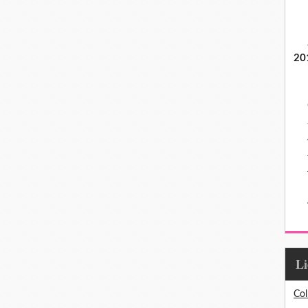
20
L
Col