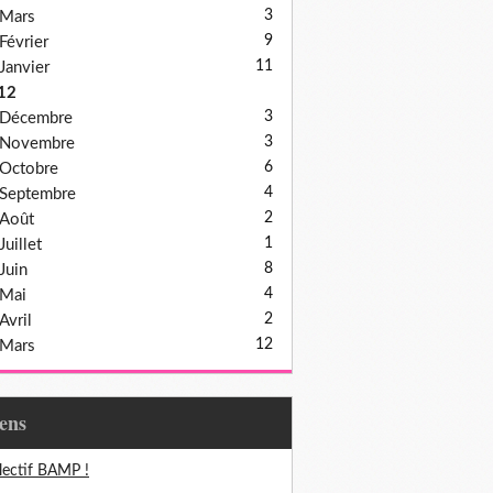
3
Mars
9
Février
11
Janvier
12
3
Décembre
3
Novembre
6
Octobre
4
Septembre
2
Août
1
Juillet
8
Juin
4
Mai
2
Avril
12
Mars
iens
lectif BAMP !