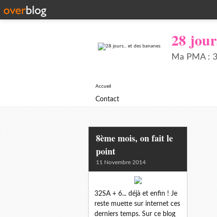
28 jour
Ma PMA : 34
Accueil
Contact
8ème mois, on fait le
point
11 Novembre 2014
32SA + 6... déjà et enfin ! Je
reste muette sur internet ces
derniers temps. Sur ce blog