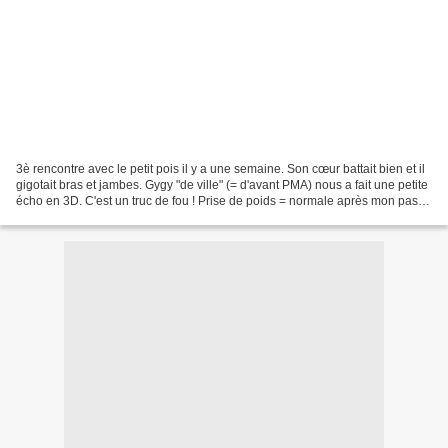
3è rencontre avec le petit pois il y a une semaine. Son cœur battait bien et il
gigotait bras et jambes. Gygy "de ville" (= d'avant PMA) nous a fait une petite
écho en 3D. C'est un truc de fou ! Prise de poids = normale après mon passif
en PMA selon Gygy-de-ville...