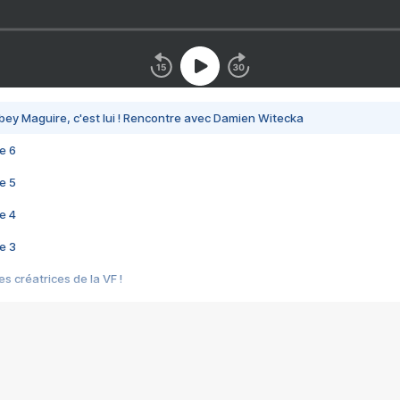
bey Maguire, c'est lui ! Rencontre avec Damien Witecka
e 6
e 5
e 4
e 3
s créatrices de la VF !
e 2
e 1
e Mektoub My Love arrive enfin ! Rencontre avec Shaïn Boumedine et Sal