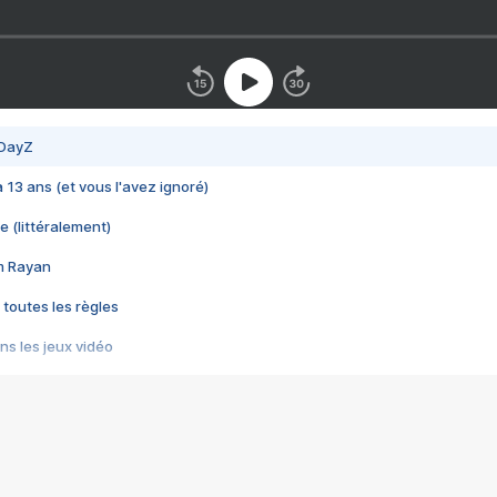
 DayZ
 a 13 ans (et vous l'avez ignoré)
e (littéralement)
im Rayan
 toutes les règles
s les jeux vidéo
us choquant de Rockstar ? - Le scandale BULLY
e plus moche de Steam
du RÊVE tourne au CAUCHEMAR