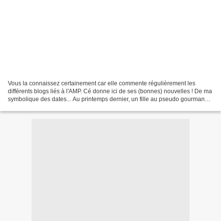
Vous la connaissez certainement car elle commente régulièrement les
différents blogs liés à l'AMP. Cé donne ici de ses (bonnes) nouvelles ! De ma
symbolique des dates... Au printemps dernier, un fille au pseudo gourmand
qui m'avais permis de vous raconter...